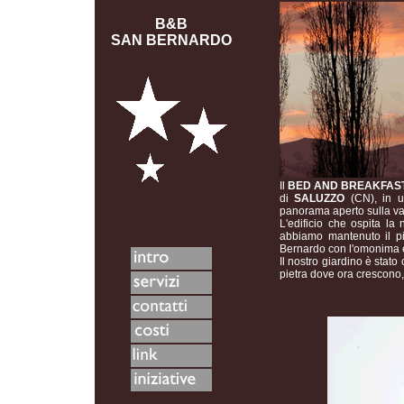
B&B
SAN BERNARDO
Il
BED AND BREAKFAS
di
SALUZZO
(CN), in un
panorama aperto sulla val
L'edificio che ospita la
abbiamo mantenuto il più
Bernardo con l'omonima 
Il nostro giardino è stato
pietra dove ora crescono, 